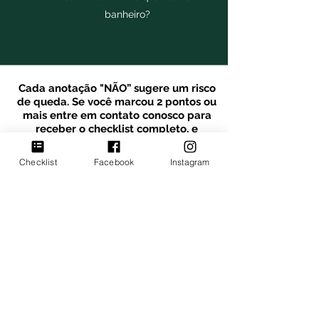
banheiro?
Cada anotação "NÃO” sugere um risco
de queda. Se você marcou 2 pontos
ou
mais
entre
em contato conosco para
receber o checklist completo, e
transforme
sua
casa
em
um ambiente mais seguro!
Checklist
Facebook
Instagram
Saiba mais!
Entre em contato